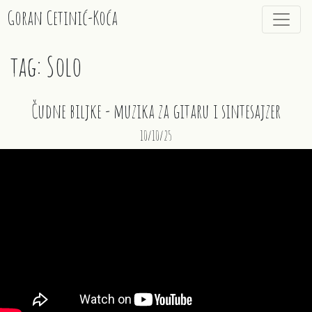
Goran Cetinić-Koća
tag: Solo
Čudne biljke - muzika za gitaru i sintesajzer
10/10/25