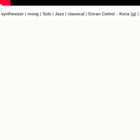
synthesizer
|
moog
|
Solo
|
Jazz
|
classical
|
Goran Cetinić - Koća (g)
|