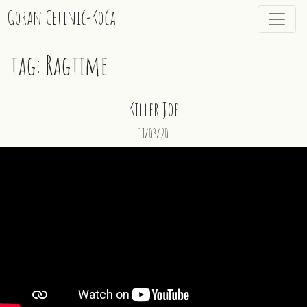
Goran Cetinić-Koća
tag: Ragtime
Killer Joe
11/03/20