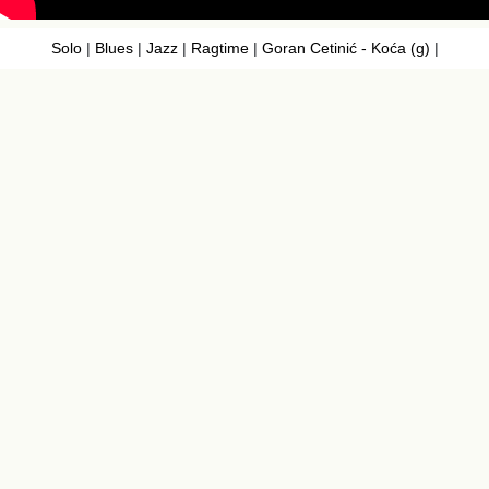
Solo
|
Blues
|
Jazz
|
Ragtime
|
Goran Cetinić - Koća (g)
|