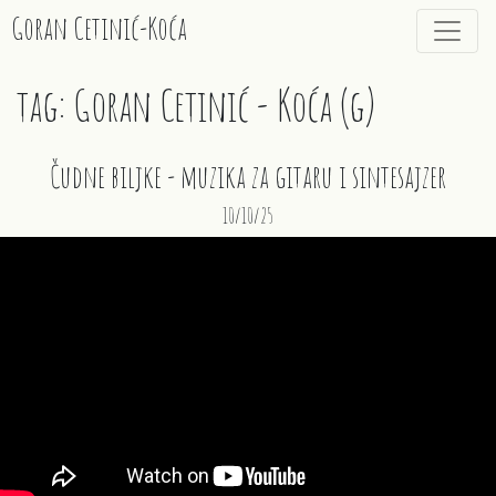
Goran Cetinić-Koća
tag: Goran Cetinić - Koća (g)
Čudne biljke - muzika za gitaru i sintesajzer
10/10/25