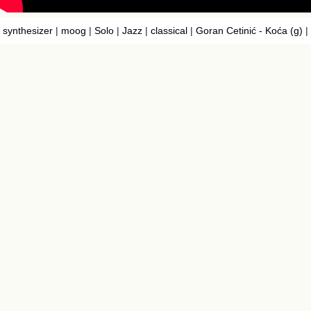
synthesizer
|
moog
|
Solo
|
Jazz
|
classical
|
Goran Cetinić - Koća (g)
|