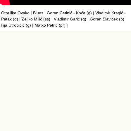
Otprilike Ovako
|
Blues
|
Goran Cetinić - Koća (g)
|
Vladimir Kragić -
Patak (d)
|
Željko Milić (ss)
|
Vladimir Garić (g)
|
Goran Slaviček (b)
|
Ilija Utrobičić (g)
|
Matko Petrić (pr)
|