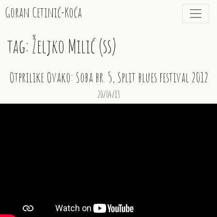
Goran Cetinić-Koća
tag: Željko Milić (ss)
Otprilike Ovako: Soba br. 5, Split blues festival 2012
20/04/13